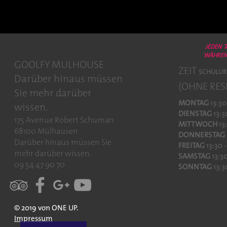
JEDEN 
WÄHREN
GOOLFY MULHOUSE
ZEIT
SCHULUR
Darüber hinaus müssen
(OHNE RES
Sie mehr darüber
MONTAG
13:30
wissen.
DIENSTAG
13:3
175 Avenue Robert Schuman
MITTWOCH
13
68100 Mülhausen
DONNERSTAG
Darüber hinaus müssen Sie
FREITAG
13:30 
mehr darüber wissen.
SAMSTAG
13:30
09 54 47 90 70
SONNTAG
13:3
© 2019 von ONE UP.
Impressum